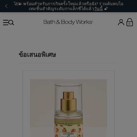
🚀💫 พร้อมสำหรับภารกิจครั้งใหม่แล้วหรือยัง? ร่วมค้นพบไอ
เทมชิ้นสำคัญระดับกาแล็กซีได้แล้ว
วันนี้
🌠
0
ข้อเสนอพิเศษ