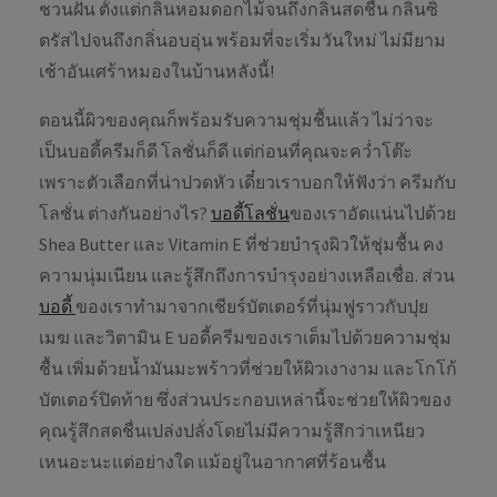
ชวนฝัน ตั้งแต่กลิ่นหอมดอกไม้จนถึงกลิ่นสดชื่น กลิ่นซิ
ตรัสไปจนถึงกลิ่นอบอุ่น พร้อมที่จะเริ่มวันใหม่ ไม่มียาม
เช้าอันเศร้าหมองในบ้านหลังนี้!
ตอนนี้ผิวของคุณก็พร้อมรับความชุ่มชื้นแล้ว ไม่ว่าจะ
เป็นบอดี้ครีมก็ดี โลชั่นก็ดี แต่ก่อนที่คุณจะคว่ำโต๊ะ
เพราะตัวเลือกที่น่าปวดหัว เดี๋ยวเราบอกให้ฟังว่า ครีมกับ
โลชั่น ต่างกันอย่างไร?
บอดี้โลชั่น
ของเราอัดแน่นไปด้วย
Shea Butter และ Vitamin E ที่ช่วยบำรุงผิวให้ชุ่มชื้น คง
ความนุ่มเนียน และรู้สึกถึงการบำรุงอย่างเหลือเชื่อ. ส่วน
บอดี้
ของเราทำมาจากเชียร์บัตเตอร์ที่นุ่มฟูราวกับปุย
เมฆ และวิตามิน E บอดี้ครีมของเราเต็มไปด้วยความชุ่ม
ชื้น เพิ่มด้วยน้ำมันมะพร้าวที่ช่วยให้ผิวเงางาม และโกโก้
บัตเตอร์ปิดท้าย ซึ่งส่วนประกอบเหล่านี้จะช่วยให้ผิวของ
คุณรู้สึกสดชื่นเปล่งปลั่งโดยไม่มีความรู้สึกว่าเหนียว
เหนอะนะแต่อย่างใด แม้อยู่ในอากาศที่ร้อนชื้น