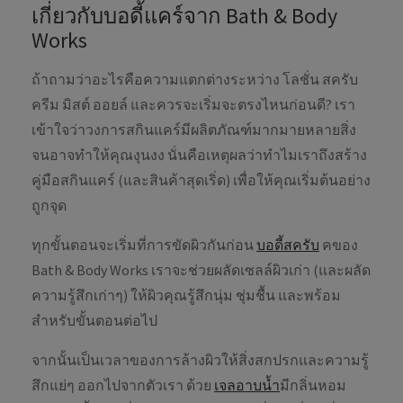
เกี่ยวกับบอดี้แคร์จาก Bath & Body
Works
ถ้าถามว่าอะไรคือความแตกต่างระหว่าง โลชั่น สครับ
ครีม มิสต์ ออยล์ และควรจะเริ่มจะตรงไหนก่อนดี? เรา
เข้าใจว่าวงการสกินแคร์มีผลิตภัณฑ์มากมายหลายสิ่ง
จนอาจทำให้คุณงุนงง นั่นคือเหตุผลว่าทำไมเราถึงสร้าง
คู่มือสกินแคร์ (และสินค้าสุดเริ่ด) เพื่อให้คุณเริ่มต้นอย่าง
ถูกจุด
ทุกขั้นตอนจะเริ่มที่การขัดผิวกันก่อน
บอดี้สครับ
คของ
Bath & Body Works เราจะช่วยผลัดเซลล์ผิวเก่า (และผลัด
ความรู้สึกเก่าๆ) ให้ผิวคุณรู้สึกนุ่ม ชุ่มชื้น และพร้อม
สำหรับขั้นตอนต่อไป
จากนั้นเป็นเวลาของการล้างผิวให้สิ่งสกปรกและความรู้
สึกแย่ๆ ออกไปจากตัวเรา ด้วย
เจลอาบน้ำ
มีกลิ่นหอม