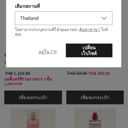
เลือกสถานที่
ไม่สามารถระบุสถานที่ได้ คุณอาจจะ
ค้นหาสาขา
ใกล้
คุณ
เปลี่ยน
อยู่ใน TH
เว็บไซต์
Gingham Fresh
Gingham Fresh
บอดี้ครีม
มิสต์ขนาดพกพา
THB 1,150.00
THB 550.00
THB 280.00
บอดี้แคร์ที่ร่วมรายการ 3 ชิ้น
1,000 บาท
เพิ่มลงกระเป๋า
เพิ่มลงกระเป๋า