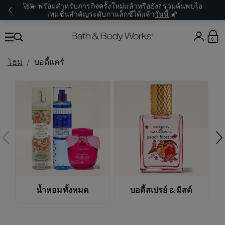
🚀💫 พร้อมสำหรับภารกิจครั้งใหม่แล้วหรือยัง? ร่วมค้นพบไอ
เทมชิ้นสำคัญระดับกาแล็กซีได้แล้ว
วันนี้
🌠
0
โฮม
บอดี้แคร์
น้ำหอมทั้งหมด
บอดี้สเปรย์ & มิสต์