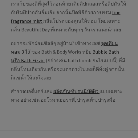
เราเก็บของดีที่สุดไว้ตอนท้าย เติมลิปกลอสหรือลิปมันให้
กับริมฝีปากอันอิ่มเอิบ จากนั้นปิดพิธีด้วยการพรม
fine
fragrance mist
กลิ่นโปรดของคุณให้หอม โดยเฉพาะ
กลิ่น Beautiful Day ที่เหมาะกับทุกๆ วัน เราแนะนำเลย
อยากจะพักผ่อนชิลล์ๆ อยู่บ้าน? เข้าทางเลย!
จุดเทียน
หอม 3 ไส้
ของ Bath & Body Works หยิบ
Bubble Bath
หรือ Bath Fizzie
(อย่างเช่น bath bomb อะไรแบบนี้) ที่มี
กลิ่นโทนเดียวกัน หรือจะแตกต่างไปเลยก็ดีทั้งคู่ จากนั้น
ก็แช่น้ำให้สะใจเลย
สำรวจบอดี้แคร์และ
ผลิตภัณฑ์ปรนนิบัติผิว
แบบเฉพาะ
ทาง อย่างเช่น อะโรมาเธอราพี, บำรุงเท้า, บำรุงมือ