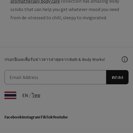
aromatherapy body care
collection has amazing body
scrubs that can help you get whatever mood you need
from de-stressed to chill, sleepy to invigorated.
กรอกอีเมลเพื่อรับข่าวสารล่าสุดจาก Bath & Body Works!
ตกลง
EN
/
ไทย
Facebook
Instagram
TikTok
Youtube