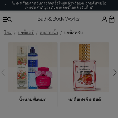
🚀💫 พร้อมสำหรับภารกิจครั้งใหม่แล้วหรือยัง? ร่วมค้นพบไอ
เทมชิ้นสำคัญระดับกาแล็กซีได้แล้ว
วันนี้
🌠
0
โฮม
บอดี้แคร์
สบู่อาบน้ำ
บอดี้สครับ
น้ำหอมทั้งหมด
บอดี้สเปรย์ & มิสต์