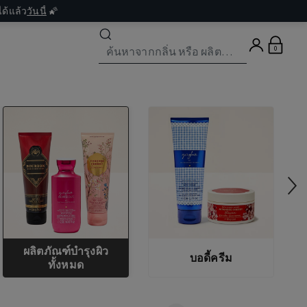
ด้แล้ว
วันนี้
🌠
0
ผลิตภัณฑ์บำรุงผิว
บอดี้ครีม
ทั้งหมด