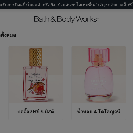
หรับภารกิจครั้งใหม่แล้วหรือยัง? ร่วมค้นพบไอเทมชิ้นสำคัญระดับกาแล็กซีไ
วทั้งหมด
บอดี้สเปรย์ & มิสต์
น้ำหอม & โคโลญจน์