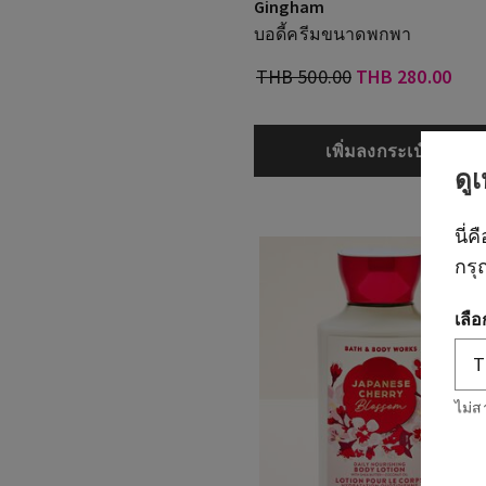
Gingham
บอดี้ครีมขนาดพกพา
THB 500.00
THB 280.00
เพิ่มลงกระเป๋า
ดู
นี่ค
กรุ
เลื
ไม่ส