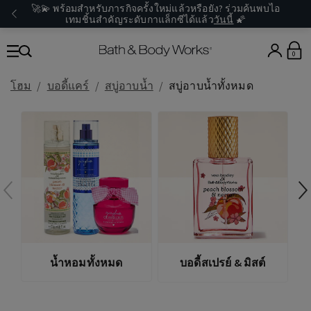
🚀💫 พร้อมสำหรับภารกิจครั้งใหม่แล้วหรือยัง? ร่วมค้นพบไอ
เทมชิ้นสำคัญระดับกาแล็กซีได้แล้ว
วันนี้
🌠
0
โฮม
บอดี้แคร์
สบู่อาบน้ำ
สบู่อาบน้ำทั้งหมด
น้ำหอมทั้งหมด
บอดี้สเปรย์ & มิสต์