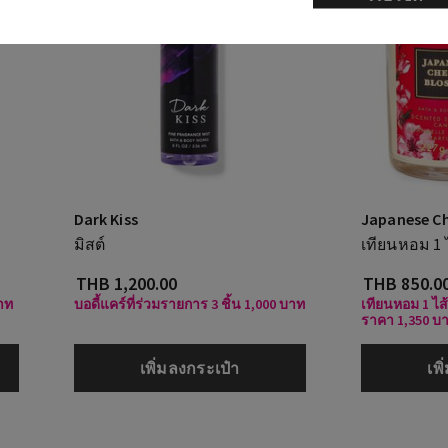
Dark Kiss
Japanese C
มิสต์
เทียนหอม 1 
THB 1,200.00
THB 850.0
บาท
บอดี้แคร์ที่ร่วมรายการ 3 ชิ้น 1,000 บาท
เทียนหอม 1 ไส้
ราคา 1,350 บ
เพิ่มลงกระเป๋า
เพ