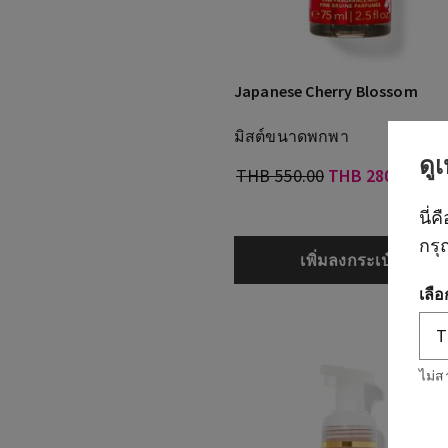
Japanese Cherry Blossom
มิสต์ขนาดพกพา
ดู
THB 550.00
THB 280.00
นี่ค
กรุ
เพิ่มลงกระเป๋า
เลื
ไม่ส