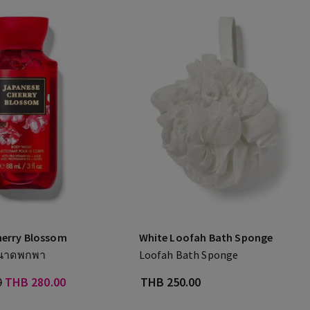
herry Blossom
White Loofah Bath Sponge
ขนาดพกพา
Loofah Bath Sponge
0
THB 280.00
THB 250.00