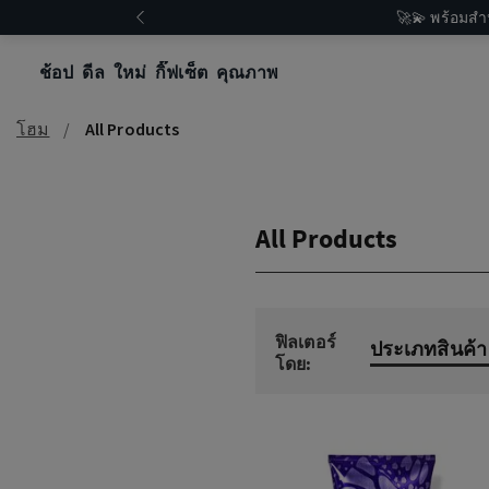
🚀💫 พร้อมสำ
ช้อป
ดีล
ใหม่
กิ๊ฟเซ็ต
คุณภาพ
โฮม
All Products
All Products
ฟิลเตอร์
ประเภทสินค้า
โดย: