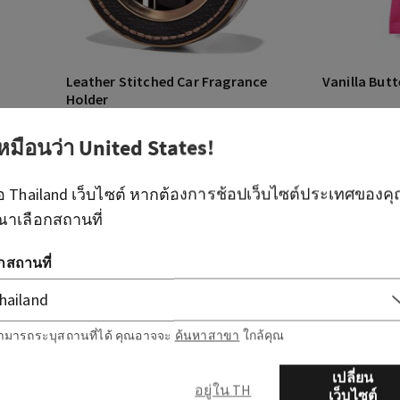
Leather Stitched Car Fragrance
Vanilla But
Holder
ที่วางน้ำหอมปรับอากาศรถยนต์
ครีมทามือ
เหมือนว่า
United States
!
THB 450.00
THB 290.0
ผลิตภัณฑ์ที่เข้าร่วมรายการ ซื้อ 3 แถม
1 ฟรี
ือ
Thailand
เว็บไซต์ หากต้องการช้อปเว็บไซต์ประเทศของค
ณาเลือกสถานที่
เพิ่มลงกระเป๋า
เพ
อกสถานที่
ามารถระบุสถานที่ได้ คุณอาจจะ
ค้นหาสาขา
ใกล้คุณ
เปลี่ยน
อยู่ใน TH
เว็บไซต์