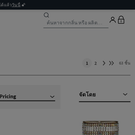
ด้แล้ว
วันนี้
🌠
0
1
2
63 ชิ้น
Pricing