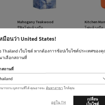
Mahogany Teakwood
Kitchen Man
รีฟิลโฟมล้างมือ
โฟมล้างมือ
THB 850.00
THB 650.0
เหมือนว่า
United States
!
บาท
สบู่ล้างมือที่่
ือ
Thailand
เว็บไซต์ หากต้องการช้อปเว็บไซต์ประเทศของค
เพิ่มลงกระเป๋า
เพ
ณาเลือกสถานที่
อกสถานที่
ามารถระบุสถานที่ได้ คุณอาจจะ
ค้นหาสาขา
ใกล้คุณ
เปลี่ยน
อยู่ใน TH
เว็บไซต์