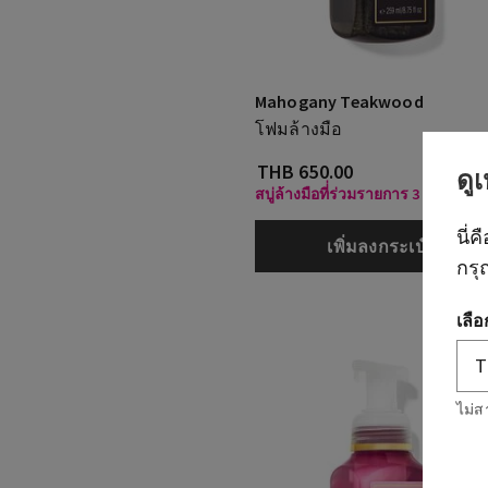
Mahogany Teakwood
โฟมล้างมือ
THB 650.00
ดู
สบู่ล้างมือที่่ร่วมรายการ 3 ชิ้น 630 
นี่ค
เพิ่มลงกระเป๋า
กรุ
เลื
ไม่ส