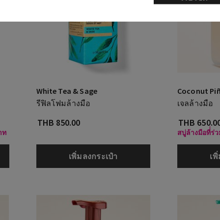
White Tea & Sage
Coconut Pi
รีฟิลโฟมล้างมือ
เจลล้างมือ
THB 850.00
THB 650.0
บาท
สบู่ล้างมือที่่
เพิ่มลงกระเป๋า
เพ