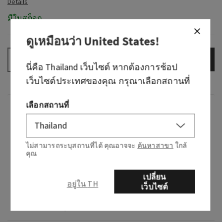
มีในสต็อก
ดูเหมือนว่า
United States
!
เพิ่มลงกระเป๋า
–
+
นี่คือ
Thailand
เว็บไซต์ หากต้องการช้อป
เว็บไซต์ประเทศของคุณ กรุณาเลือกสถานที่
เลือกสถานที่
กลิ่น
เตรียมตัวให้พร้อมสำหรับค่ำคืนแห่งการออกไป
ไม่สามารถระบุสถานที่ได้ คุณอาจจะ
ค้นหาสาขา
ใกล้
เที่ยวด้วยน้ำหอมกลิ่นซิตรัสนี้ ราวกับได้สวมเสื้อ
คุณ
แจ็กเก็ตกำมะหยี่ มอบความอบอุ่นและความนุ่ม
นวลที่ไร้กังวล ซึ่งทั้งโดดเด่นและน่าหลงใหล
เปลี่ยน
อยู่ใน TH
เว็บไซต์
โน้ต: เบอร์กามอตผสมเครื่องเทศ อำพัน และถั่วตอ
งก้าเนื้อเนียนนุ่ม