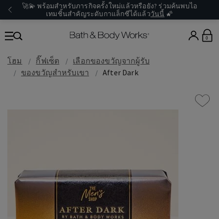
🚀💫 พร้อมสำหรับภารกิจครั้งใหม่แล้วหรือยัง? ร่วมค้นพบไอ
เทมชิ้นสำคัญระดับกาแล็กซีได้แล้ว
วันนี้
🌠
0
โฮม
กิ๊ฟเซ็ต
เลือกของขวัญจากผู้รับ
ของขวัญสำหรับเขา
After Dark