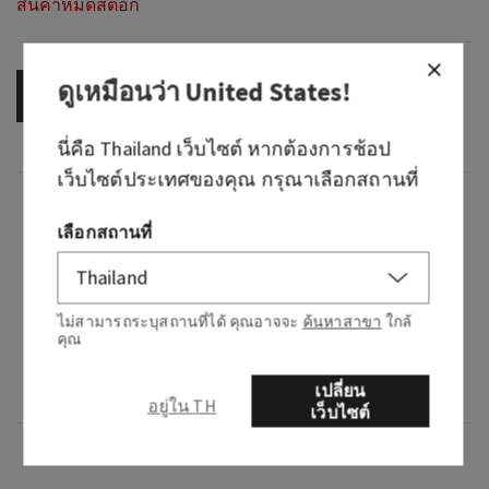
สินค้าหมดสต็อก
ดูเหมือนว่า
United States
!
OUT OF STOCK
นี่คือ
Thailand
เว็บไซต์ หากต้องการช้อป
เว็บไซต์ประเทศของคุณ กรุณาเลือกสถานที่
กลิ่น
เลือกสถานที่
What it smells like: the perfect beach day (sand,
sun, waves and all).
ไม่สามารถระบุสถานที่ได้ คุณอาจจะ
ค้นหาสาขา
ใกล้
Fragrance notes: white frangipani blossoms,
คุณ
toasted coconut, bergamot waters, sea salt
เปลี่ยน
breeze and sunkissed musk.
อยู่ใน TH
เว็บไซต์
ภาพรวม