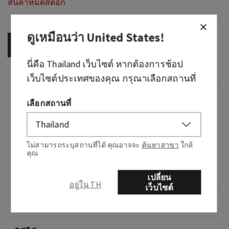
สินค้าหมดสต็อก
ดูเหมือนว่า
United States
!
OUT OF STOCK
นี่คือ
Thailand
เว็บไซต์ หากต้องการช้อป
เว็บไซต์ประเทศของคุณ กรุณาเลือกสถานที่
กลิ่น
เลือกสถานที่
What it smells like: a bold, smooth, barrel-aged
pour.
ไม่สามารถระบุสถานที่ได้ คุณอาจจะ
ค้นหาสาขา
ใกล้
คุณ
Fragrance notes: white pepper, dark amber and
Kentucky oak.
เปลี่ยน
อยู่ใน TH
เว็บไซต์
ภาพรวม