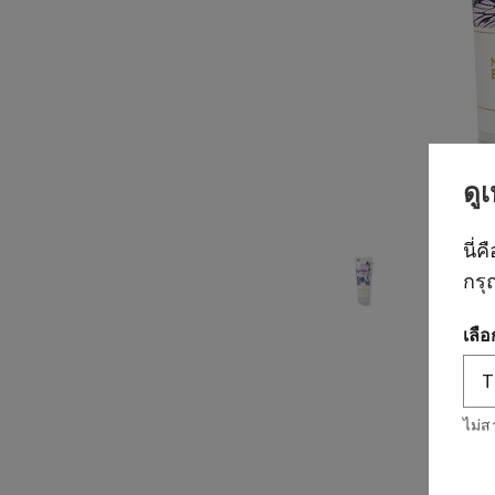
ดู
นี่ค
กรุ
เลื
ไม่ส