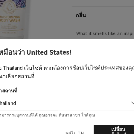
กลิ่น
What it smells like: an insp
sweet, floral spring air.
เหมือนว่า
United States
!
What it does: instantly hyd
cleanses your skin with a ri
ือ
Thailand
เว็บไซต์ หากต้องการช้อปเว็บไซต์ประเทศของค
ณาเลือกสถานที่
ภาพรวม
อกสถานที่
วิธีใช้
ส่วนผสม
ามารถระบุสถานที่ได้ คุณอาจจะ
ค้นหาสาขา
ใกล้คุณ
เปลี่ยน
อยู่ใน TH