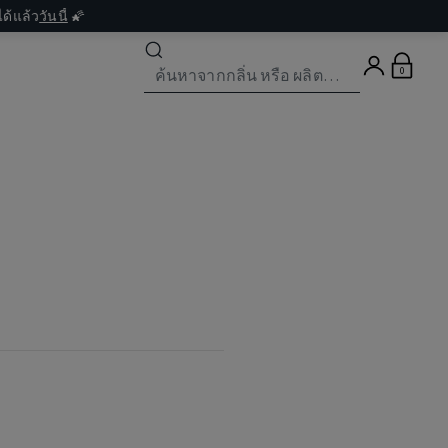
ด้แล้ว
วันนี้
🌠
0