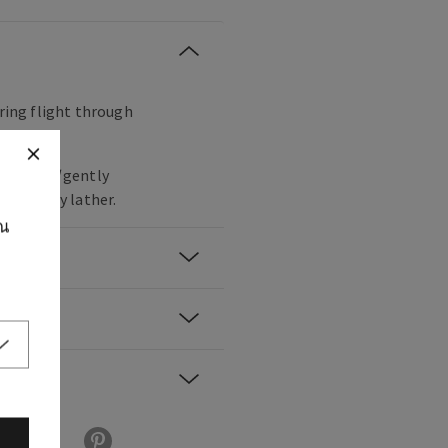
iring flight through
rates
and
gently
ch, creamy lather.
ุณ