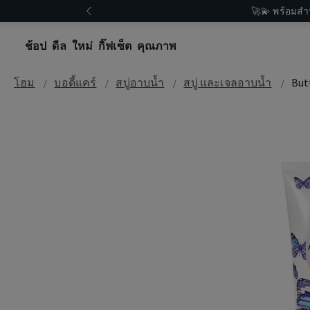
🚀💫 พร้อมสำ
ช้อป
ดีล
ใหม่
กิ๊ฟเซ็ต
คุณภาพ
โฮม
บอดี้แคร์
สบู่อาบน้ำ
สบู่ และเจลอาบน้ำ
But