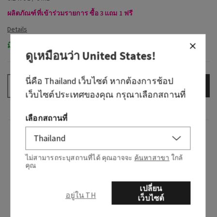
ผลิตภัณฑ์ที่เข้าร่วมรายการ ซื้อ 3 แถม 1 ฟรี
มีในสต็อก
ดูเหมือนว่า
United States
!
นี่คือ
Thailand
เว็บไซต์ หากต้องการช้อป
เพิ่มลงกระเป๋า
–
+
เว็บไซต์ประเทศของคุณ กรุณาเลือกสถานที่
เลือกสถานที่
กลิ่น
ไม่สามารถระบุสถานที่ได้ คุณอาจจะ
ค้นหาสาขา
ใกล้
กลิ่นหอมอย่างไร: โอเอซิสเมืองร้อนที่เต็มไปด้วย
คุณ
ความหอมหวาน.
เปลี่ยน
โน้ต : กลีบดอกแคกตัส มะพร้าวผสมวานิลลา และ
อยู่ใน TH
เว็บไซต์
มะนาว