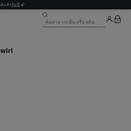
ด้แล้ว
วันนี้
🌠
0
wirl