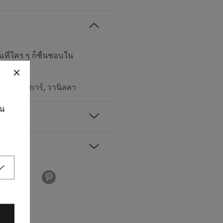
ที่ใคร ๆ ก็ชื่นชอบใน
บราวน์ชูการ์, วานิลลา
ุณ