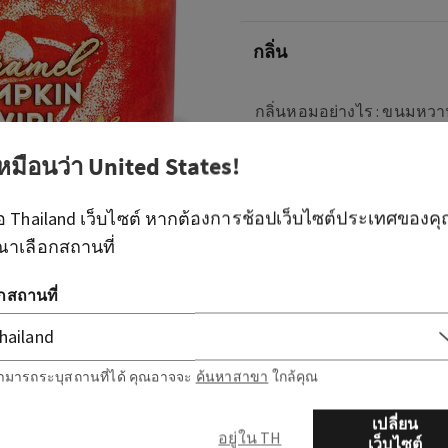
กลิ่น
กลิ่นหอมอย่างไร : ขนมหวาน
ช่วงฤดูใบไม้ร่วง
เหมือนว่า
United States
!
โน้ต: คาราเมล, ซินนาม่อน, 
ือ
Thailand
เว็บไซต์ หากต้องการช้อปเว็บไซต์ประเทศของค
ภาพรวม
ณาเลือกสถานที่
วิธีใช้
อกสถานที่
ามารถระบุสถานที่ได้ คุณอาจจะ
ค้นหาสาขา
ใกล้คุณ
เปลี่ยน
อยู่ใน TH
เว็บไซต์