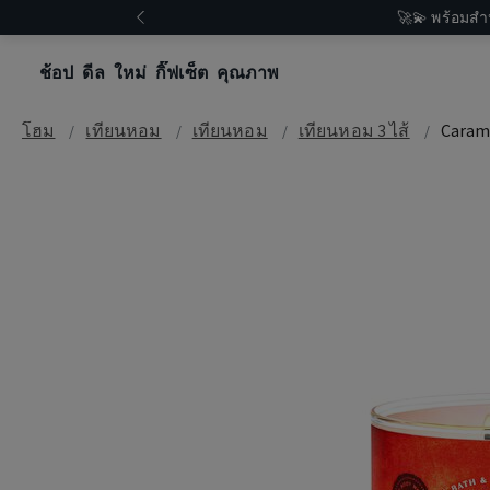
🚀💫 พร้อมสำ
ช้อป
ดีล
ใหม่
กิ๊ฟเซ็ต
คุณภาพ
โฮม
เทียนหอม
เทียนหอม
เทียนหอม 3 ไส้
Caram