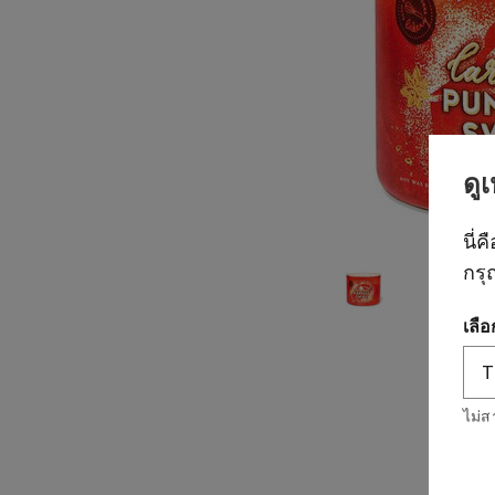
ดู
นี่ค
กรุ
เลื
ไม่ส