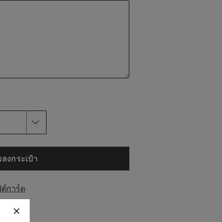
่มลงกระเป๋า
ฟต์การ์ด