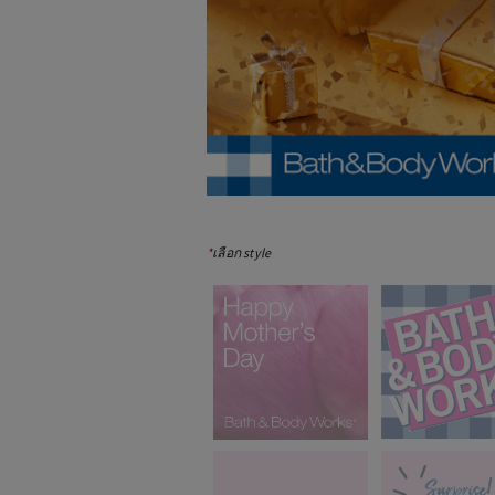
*
เลือก style