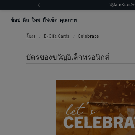
🚀💫 พร้อมสำ
ช้อป
ดีล
ใหม่
กิ๊ฟเซ็ต
คุณภาพ
โฮม
E-Gift Cards
Celebrate
บัตรของขวัญอิเล็กทรอนิกส์