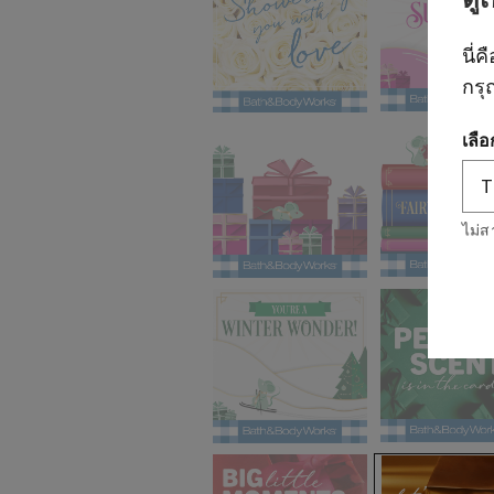
นี่ค
กรุ
เลื
ไม่ส