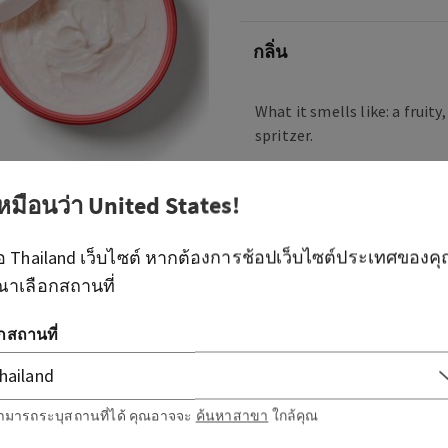
กลิ่น
What it smells like: a fruity
spritzer.
Fragrance notes: bubbly c
berries and juicy tangerine.
เหมือนว่า
United States
!
ือ
Thailand
เว็บไซต์ หากต้องการช้อปเว็บไซต์ประเทศของค
ภาพรวม
ณาเลือกสถานที่
วิธีใช้
อกสถานที่
ส่วนผสม
ามารถระบุสถานที่ได้ คุณอาจจะ
ค้นหาสาขา
ใกล้คุณ