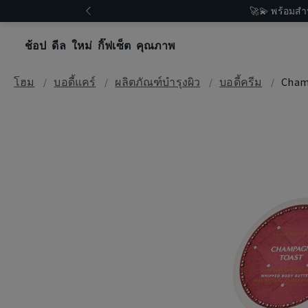
🚀💫 พร้อมสำ
ช้อป
ดีล
ใหม่
กิ๊ฟเซ็ต
คุณภาพ
โฮม
บอดี้แคร์
ผลิตภัณฑ์บำรุงผิว
บอดี้ครีม
Cham