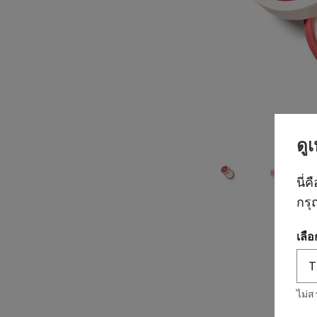
ดู
นี่ค
กรุ
เลื
ไม่ส