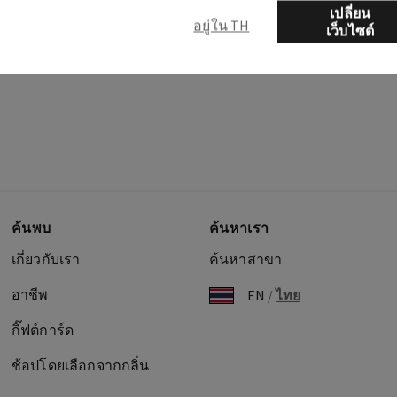
เปลี่ยน
อยู่ใน TH
เว็บไซต์
ค้นพบ
ค้นหาเรา
เกี่ยวกับเรา
ค้นหาสาขา
อาชีพ
EN
/
ไทย
กิ๊ฟต์การ์ด
ช้อปโดยเลือกจากกลิ่น