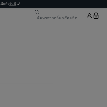
ด้แล้ว
วันนี้
🌠
0