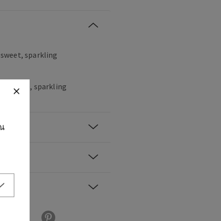
, sweet, sparkling
hampagne, sparkling
ุณ