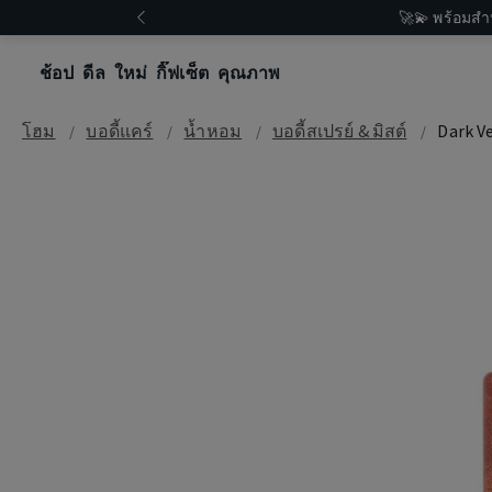
🚀💫 พร้อมสำ
ช้อป
ดีล
ใหม่
กิ๊ฟเซ็ต
คุณภาพ
โฮม
บอดี้แคร์
น้ำหอม
บอดี้สเปรย์ & มิสต์
Dark V