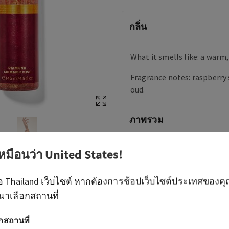
กลิ่น
What it smells like: a warm, 
Fragrance notes: raspberry s
oud.
ภาพรวม
วิธีใช้
เหมือนว่า
United States
!
ือ
Thailand
เว็บไซต์ หากต้องการช้อปเว็บไซต์ประเทศของค
ส่วนผสม
ณาเลือกสถานที่
อกสถานที่