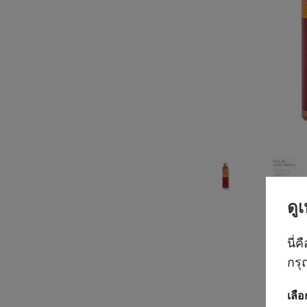
ดู
นี่ค
กรุ
เลื