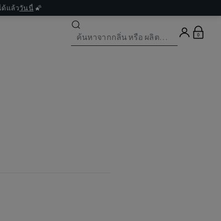
ด้แล้ว
วันนี้
🌠
0