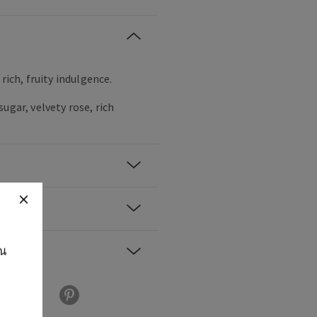
rich, fruity indulgence.
ugar, velvety rose, rich
ุณ