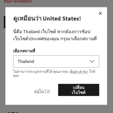
สินค้าหมดสต็อก
ดูเหมือนว่า
United States
!
OUT OF STOCK
นี่คือ
Thailand
เว็บไซต์ หากต้องการช้อป
เว็บไซต์ประเทศของคุณ กรุณาเลือกสถานที่
กลิ่น
เลือกสถานที่
What it smells like: rich woody oud, luxious rose
and sweet red berries.
ไม่สามารถระบุสถานที่ได้ คุณอาจจะ
ค้นหาสาขา
ใกล้
คุณ
What it does: leaves your skin feeling fresh,
clean and beautifully fragranced.
เปลี่ยน
อยู่ใน TH
เว็บไซต์
ภาพรวม