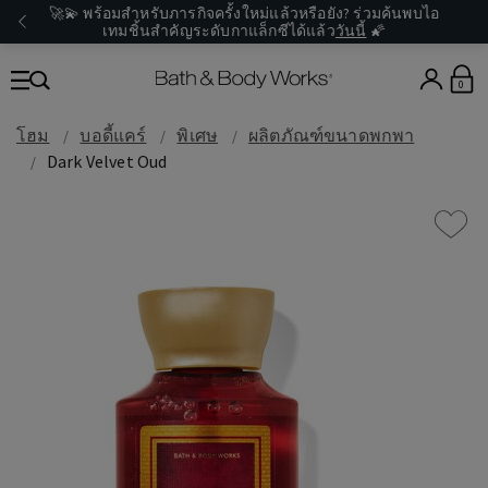
🚀💫 พร้อมสำหรับภารกิจครั้งใหม่แล้วหรือยัง? ร่วมค้นพบไอ
เทมชิ้นสำคัญระดับกาแล็กซีได้แล้ว
วันนี้
🌠
0
โฮม
บอดี้แคร์
พิเศษ
ผลิตภัณฑ์ขนาดพกพา
Dark Velvet Oud