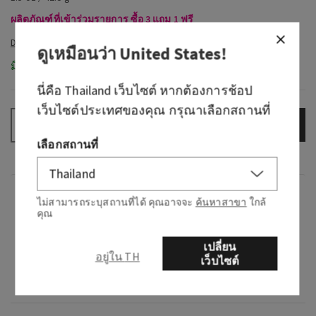
ผลิตภัณฑ์ที่เข้าร่วมรายการ ซื้อ 3 แถม 1 ฟรี
ดูเหมือนว่า
United States
!
มีในสต็อก
นี่คือ
Thailand
เว็บไซต์ หากต้องการช้อป
เว็บไซต์ประเทศของคุณ กรุณาเลือกสถานที่
เพิ่มลงกระเป๋า
–
+
เลือกสถานที่
กลิ่น
ไม่สามารถระบุสถานที่ได้ คุณอาจจะ
ค้นหาสาขา
ใกล้
คุณ
กลิ่นหอมอย่างไร: วันพักผ่อนในสปาพร้อมกับ
เปลี่ยน
สมุนไพรสดที่คุณชื่นชอบ
อยู่ใน TH
เว็บไซต์
โน้ต: ยูคาลิปตัสและน้ำมันสเปียร์มินต์