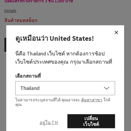
บอดี้แคร์ที่ร่วมรายการ 3 ชิ้น 1,000 บาท
สินค้าหมดสต็อก
ดูเหมือนว่า
United States
!
OUT OF STOCK
นี่คือ
Thailand
เว็บไซต์ หากต้องการช้อป
เว็บไซต์ประเทศของคุณ กรุณาเลือกสถานที่
กลิ่น
เลือกสถานที่
กลิ่นหอมอย่างไร: ค่ำคืนอันแสนวิเศษ สดใส และ
เย้ายวน
ไม่สามารถระบุสถานที่ได้ คุณอาจจะ
ค้นหาสาขา
ใกล้
คุณ
โน้ต: ราสเบอร์รี่นัวร์ คริสตัลอำพัน กลีบกุหลาบ
เนียนนุ่ม แพทชูลี่ครีมมี่ และมัสก์มอคค่า
เปลี่ยน
อยู่ใน TH
เว็บไซต์