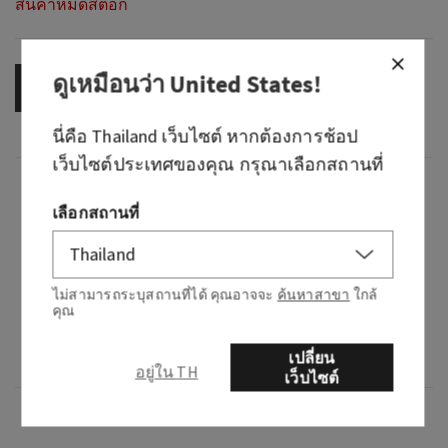
สินค้าหมดสต็อก
ดูเหมือนว่า
United States
!
OUT OF STOCK
นี่คือ
Thailand
เว็บไซต์ หากต้องการช้อป
เว็บไซต์ประเทศของคุณ กรุณาเลือกสถานที่
กลิ่น
เลือกสถานที่
What it smells like: a timeless, feminine,
alluring night on the town.
ไม่สามารถระบุสถานที่ได้ คุณอาจจะ
ค้นหาสาขา
ใกล้
What it does: provides 24 hours of nourishing
คุณ
moisture and leaves skin feeling noticeably
เปลี่ยน
softer after one use.
อยู่ใน TH
เว็บไซต์
ภาพรวม