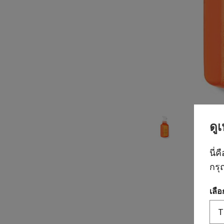
ดู
นี่ค
กรุ
เลื