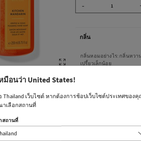
–
กลิ่น
กลิ่นหอมอย่างไร: กลิ่นหวา
เปรี้ยวเล็กน้อย
โน้ต: แมนดารินสดชื่น ไธม์ส
เหมือนว่า
United States
!
ภาพรวม
ือ
Thailand
เว็บไซต์ หากต้องการช้อปเว็บไซต์ประเทศของค
ณาเลือกสถานที่
วิธีใช้
อกสถานที่
ส่วนผสม