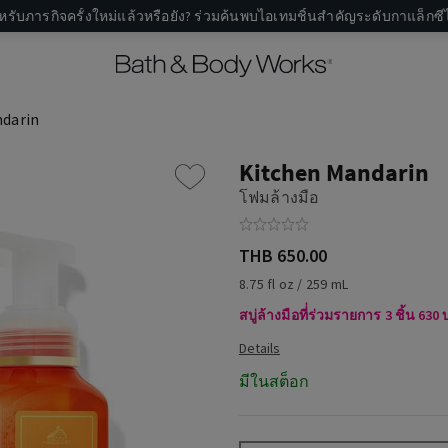
หรับภารกิจครั้งใหม่แล้วหรือยัง? ร่วมค้นพบไอเทมชิ้นสำคัญระดับกาแล็กซีไ
ndarin
Kitchen Mandarin
โฟมล้างมือ
THB 650.00
8.75 fl oz / 259 mL
สบู่ล้างมือที่่ร่วมรายการ 3 ชิ้น 630
มีในสต็อก