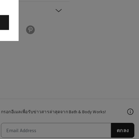
กรอกอีเมลเพื่อรับข่าวสารล่าสุดจาก Bath & Body Works!
ตกลง