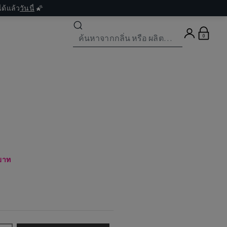
ด้แล้ว
วันนี้
🌠
0
 บาท