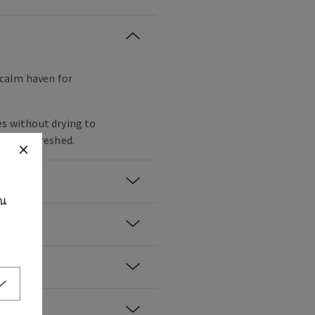
l calm haven for
es without drying to
n and refreshed.
ุณ