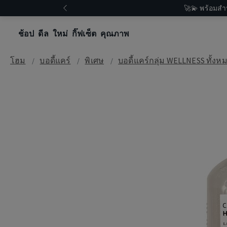
🚀💫 พร้อมสำ
ช้อป
ดีล
ใหม่
กิ๊ฟเซ็ต
คุณภาพ
โฮม
บอดี้แคร์
พิเศษ
บอดี้แคร์กลุ่ม WELLNESS ทั้งห