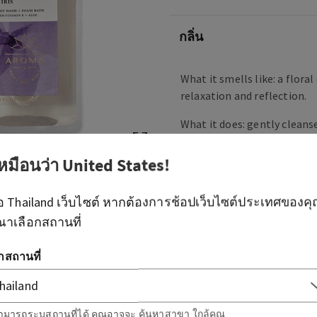
กลิ่น
What it smells like: a flora
relaxation and reflection.
What it does: gently cleans
leave your skin feeling clea
เหมือนว่า
United States
!
ภาพรวม
ือ
Thailand
เว็บไซต์ หากต้องการช้อปเว็บไซต์ประเทศของค
ณาเลือกสถานที่
วิธีใช้
อกสถานที่
ส่วนผสม
ข้อมูลเพิ่มเติม
ามารถระบุสถานที่ได้ คุณอาจจะ
ค้นหาสาขา
ใกล้คุณ