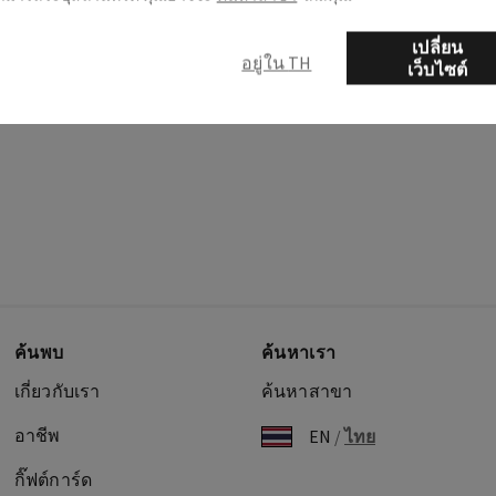
เปลี่ยน
อยู่ใน TH
เว็บไซต์
ค้นพบ
ค้นหาเรา
เกี่ยวกับเรา
ค้นหาสาขา
อาชีพ
EN
/
ไทย
กิ๊ฟต์การ์ด