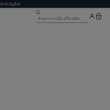
ด้แล้ว
วันนี้
🌠
0