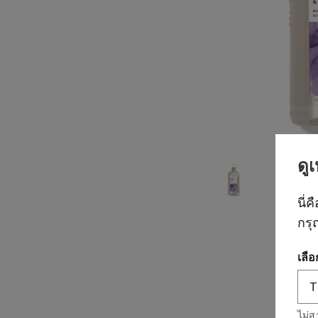
ดู
นี่ค
กรุ
เลื
ไม่ส