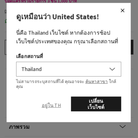
บอดี้แคร์ที่ร่วมรายการ 3 ชิ้น 1,000 บาท
ดูเหมือนว่า
United States
!
มีในสต็อก
นี่คือ
Thailand
เว็บไซต์ หากต้องการช้อป
เว็บไซต์ประเทศของคุณ กรุณาเลือกสถานที่
เพิ่มลงกระเป๋า
–
+
เลือกสถานที่
กลิ่น
ไม่สามารถระบุสถานที่ได้ คุณอาจจะ
ค้นหาสาขา
ใกล้
คุณ
กลิ่นหอมอย่างไร: ช่อดอกไม้แสนฝันข้างเตียง
เปลี่ยน
อยู่ใน TH
เว็บไซต์
โน้ต: น้ำมันลาเวนเดอร์และวานิลลาเข้มข้น
ภาพรวม