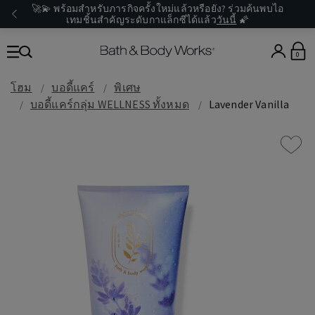
🚀💫 พร้อมสำหรับภารกิจครั้งใหม่แล้วหรือยัง? ร่วมค้นพบไอ
เทมชิ้นสำคัญระดับกาแล็กซีได้แล้ว
วันนี้
🌠
0
โฮม
บอดี้แคร์
พิเศษ
บอดี้แคร์กลุ่ม WELLNESS ทั้งหมด
Lavender Vanilla