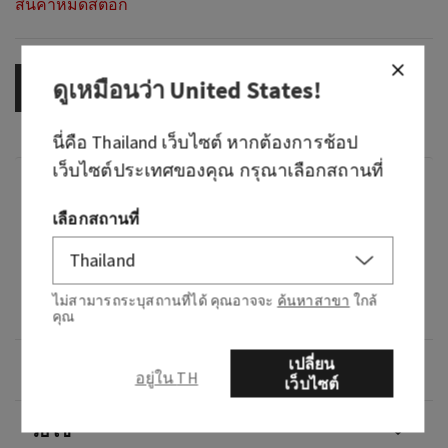
สินค้าหมดสต็อก
ดูเหมือนว่า
United States
!
OUT OF STOCK
นี่คือ
Thailand
เว็บไซต์ หากต้องการช้อป
เว็บไซต์ประเทศของคุณ กรุณาเลือกสถานที่
กลิ่น
เลือกสถานที่
What it smells like: a dreamy bedside bouquet.
What it does: provides an ultra-relaxing soak for
ไม่สามารถระบุสถานที่ได้ คุณอาจจะ
ค้นหาสาขา
ใกล้
a gentle and soothing bath.
คุณ
เปลี่ยน
ภาพรวม
อยู่ใน TH
เว็บไซต์
วิธีใช้