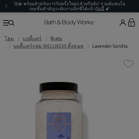
🚀💫 พร้อมสำหรับภารกิจครั้งใหม่แล้วหรือยัง? ร่วมค้นพบไอ
เทมชิ้นสำคัญระดับกาแล็กซีได้แล้ว
วันนี้
🌠
0
โฮม
บอดี้แคร์
พิเศษ
บอดี้แคร์กลุ่ม WELLNESS ทั้งหมด
Lavender Vanilla