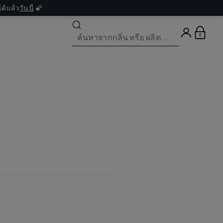
ด้แล้ว
วันนี้
🌠
0