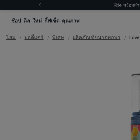
🚀💫 พร้อมสำ
ช้อป
ดีล
ใหม่
กิ๊ฟเซ็ต
คุณภาพ
โฮม
บอดี้แคร์
พิเศษ
ผลิตภัณฑ์ขนาดพกพา
Love