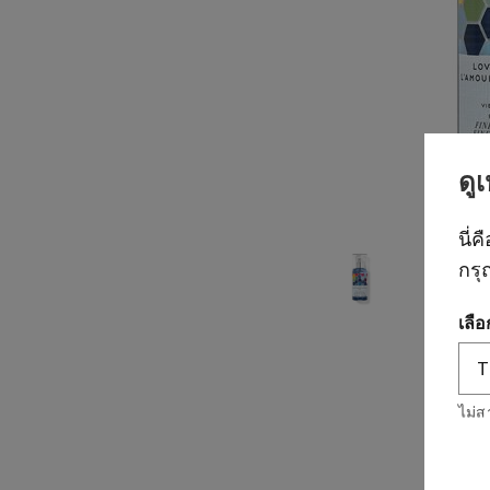
ดู
นี่ค
กรุ
เลื
ไม่ส