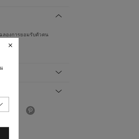
ิมฉลองการยอมรับตัวตน
ุณ