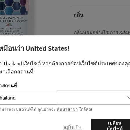
กลิ่น
กลิ่นหอมอย่างไร: การเฉล
ในแบบที่คุณเป็น
เหมือนว่า
United States
!
โน้ต: ซิตรัส ดอกบัว เซจ
ือ
Thailand
เว็บไซต์ หากต้องการช้อปเว็บไซต์ประเทศของค
ภาพรวม
ณาเลือกสถานที่
วิธีใช้
อกสถานที่
ามารถระบุสถานที่ได้ คุณอาจจะ
ค้นหาสาขา
ใกล้คุณ
เปลี่ยน
อยู่ใน TH
เว็บไซต์