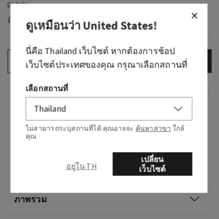
มีในสต็อก
ดูเหมือนว่า
United States
!
นี่คือ
Thailand
เว็บไซต์ หากต้องการช้อป
เพิ่มลงกระเป๋า
–
+
เว็บไซต์ประเทศของคุณ กรุณาเลือกสถานที่
เลือกสถานที่
กลิ่น
ไม่สามารถระบุสถานที่ได้ คุณอาจจะ
ค้นหาสาขา
ใกล้
คุณ
กลิ่นหอมอย่างไร: เสื้อผ้าฟลานเนลของเขามาเดิน
ป่า
เปลี่ยน
อยู่ใน TH
เว็บไซต์
โน้ต: มะฮอกกานี ไม้สักดำ และลาเวนเดอร์
ภาพรวม