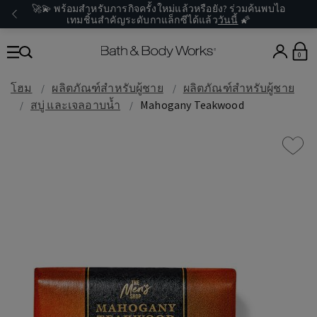
🚀💫 พร้อมสำหรับภารกิจครั้งใหม่แล้วหรือยัง? ร่วมค้นพบไอ
เทมชิ้นสำคัญระดับกาแล็กซีได้แล้ว
วันนี้
🌠
0
โฮม
ผลิตภัณฑ์สำหรับผู้ชาย
ผลิตภัณฑ์สำหรับผู้ชาย
สบู่ และเจลอาบน้ำ
Mahogany Teakwood