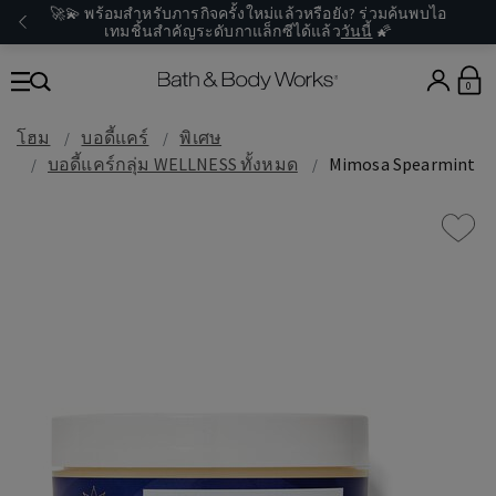
🚀💫 พร้อมสำหรับภารกิจครั้งใหม่แล้วหรือยัง? ร่วมค้นพบไอ
เทมชิ้นสำคัญระดับกาแล็กซีได้แล้ว
วันนี้
🌠
0
โฮม
บอดี้แคร์
พิเศษ
บอดี้แคร์กลุ่ม WELLNESS ทั้งหมด
Mimosa Spearmint