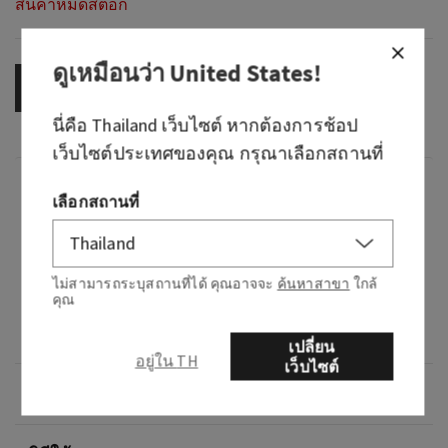
สินค้าหมดสต็อก
ดูเหมือนว่า
United States
!
OUT OF STOCK
นี่คือ
Thailand
เว็บไซต์ หากต้องการช้อป
เว็บไซต์ประเทศของคุณ กรุณาเลือกสถานที่
กลิ่น
เลือกสถานที่
What it smells like: refreshing, floral, sweet
serenity.
ไม่สามารถระบุสถานที่ได้ คุณอาจจะ
ค้นหาสาขา
ใกล้
คุณ
Fragrance notes: mimosa and spearmint
essential oils.
เปลี่ยน
อยู่ใน TH
เว็บไซต์
ภาพรวม