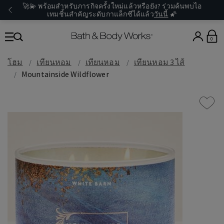
🚀💫 พร้อมสำหรับภารกิจครั้งใหม่แล้วหรือยัง? ร่วมค้นพบไอ
เทมชิ้นสำคัญระดับกาแล็กซีได้แล้ว
วันนี้
🌠
0
โฮม
เทียนหอม
เทียนหอม
เทียนหอม 3 ไส้
Mountainside Wildflower