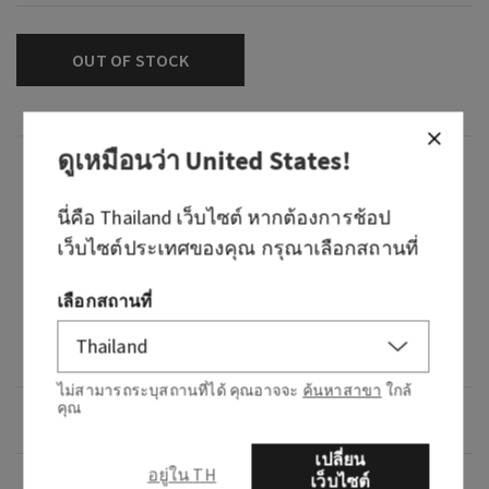
OUT OF STOCK
ดูเหมือนว่า
United States
!
กลิ่น
นี่คือ
Thailand
เว็บไซต์ หากต้องการช้อป
กลิ่นหอมของดอกไม้ ดิน สดใส ให้ความรู้สึก
เว็บไซต์ประเทศของคุณ กรุณาเลือกสถานที่
เหมือนได้ท่องเที่ยวไปตามเนินเขาที่กำลังเบ่งบาน
ท่ามกลางแสงแดด
เลือกสถานที่
โน้ต: ดอกป๊อปปี้ป่า ตะไคร้ภูเขา และเบอร์กามอต
สดชื่น
ไม่สามารถระบุสถานที่ได้ คุณอาจจะ
ค้นหาสาขา
ใกล้
คุณ
ภาพรวม
เปลี่ยน
อยู่ใน TH
เว็บไซต์
วิธีใช้