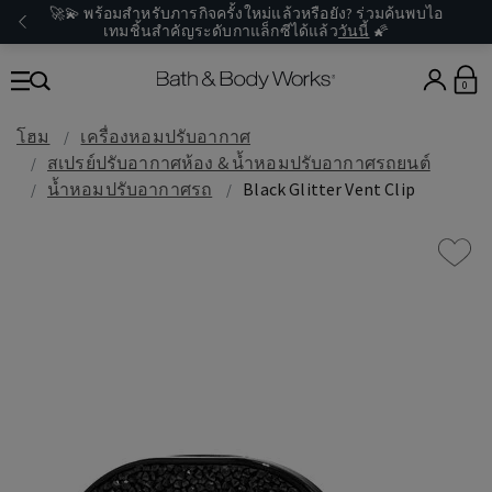
🚀💫 พร้อมสำหรับภารกิจครั้งใหม่แล้วหรือยัง? ร่วมค้นพบไอ
เทมชิ้นสำคัญระดับกาแล็กซีได้แล้ว
วันนี้
🌠
0
โฮม
เครื่องหอมปรับอากาศ
สเปรย์ปรับอากาศห้อง & น้ำหอมปรับอากาศรถยนต์
น้ำหอมปรับอากาศรถ
Black Glitter Vent Clip