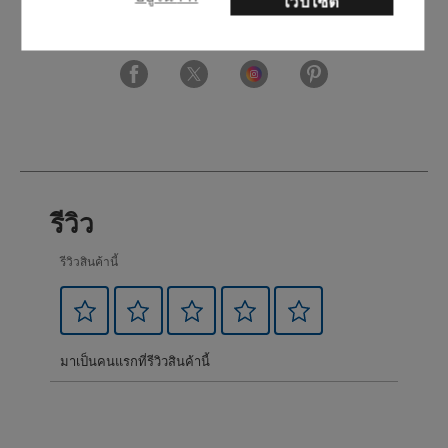
เว็บไซต์
วิธีใช้
รีวิว
รีวิวสินค้านี้
มาเป็นคนแรกที่รีวิวสินค้านี้