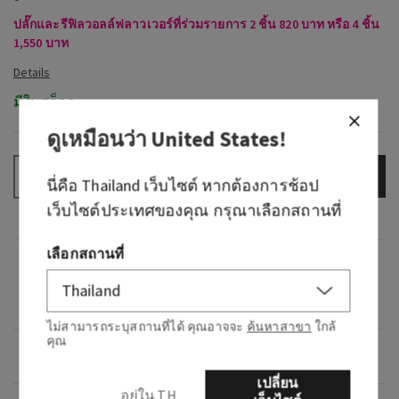
ปลั๊กและรีฟิลวอลล์ฟลาวเวอร์ที่ร่วมรายการ 2 ชิ้น 820 บาท หรือ 4 ชิ้น
1,550 บาท
มีในสต็อก
ดูเหมือนว่า
United States
!
เพิ่มลงกระเป๋า
–
+
นี่คือ
Thailand
เว็บไซต์ หากต้องการช้อป
เว็บไซต์ประเทศของคุณ กรุณาเลือกสถานที่
เลือกสถานที่
กลิ่น
0
ไม่สามารถระบุสถานที่ได้ คุณอาจจะ
ค้นหาสาขา
ใกล้
คุณ
ภาพรวม
เปลี่ยน
อยู่ใน TH