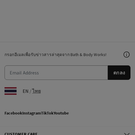
กรอกอีเมลเพื่อรับข่าวสารล่าสุดจาก Bath & Body Works!
ตกลง
EN
/
ไทย
Facebook
Instagram
TikTok
Youtube
CUSTOMER CARE