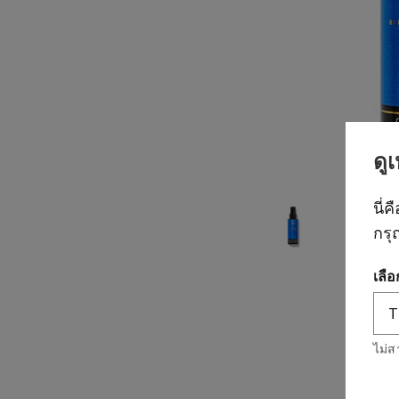
ดู
นี่ค
กรุ
เลื
ไม่ส