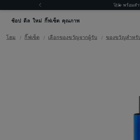
🚀💫 พร้อมสำ
ช้อป
ดีล
ใหม่
กิ๊ฟเซ็ต
คุณภาพ
โฮม
กิ๊ฟเซ็ต
เลือกของขวัญจากผู้รับ
ของขวัญสำหรั