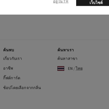
อยู่ใน TH
เว็บไซต์
ค้นพบ
ค้นหาเรา
เกี่ยวกับเรา
ค้นหาสาขา
อาชีพ
EN
/
ไทย
กิ๊ฟต์การ์ด
ช้อปโดยเลือกจากกลิ่น