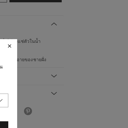
เมื่อได้ลงแช่ตัวในน้ำ
์ และกลิ่นอายของชายฝั่ง
ุณ