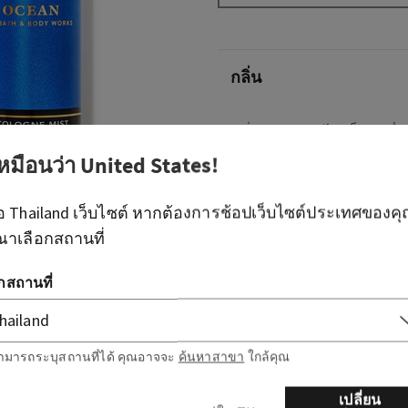
กลิ่น
กลิ่นหอมอย่างไร: เย็นสดชื่น
ทะเลสีน้ำเงินเข้ม
เหมือนว่า
United States
!
โน้ต: ไซเปรสสีฟ้า วาติเวอร
ือ
Thailand
เว็บไซต์ หากต้องการช้อปเว็บไซต์ประเทศของค
ณาเลือกสถานที่
ภาพรวม
อกสถานที่
ส่วนผสม
ามารถระบุสถานที่ได้ คุณอาจจะ
ค้นหาสาขา
ใกล้คุณ
เปลี่ยน