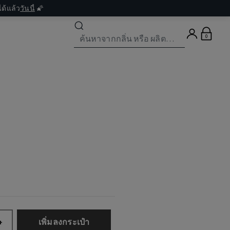
ด้แล้ว
วันนี้
🌠
0
เพิ่มลงกระเป๋า
+