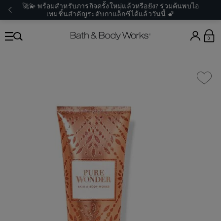
🚀💫 พร้อมสำหรับภารกิจครั้งใหม่แล้วหรือยัง? ร่วมค้นพบไอ
เทมชิ้นสำคัญระดับกาแล็กซีได้แล้ว
วันนี้
🌠
0