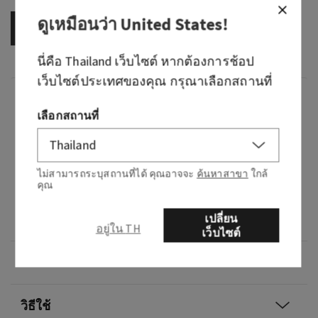
ดูเหมือนว่า
United States
!
OUT OF STOCK
นี่คือ
Thailand
เว็บไซต์ หากต้องการช้อป
เว็บไซต์ประเทศของคุณ กรุณาเลือกสถานที่
กลิ่น
เลือกสถานที่
What it smells like: a dreamy, warm, joyfully
bright delight.
ไม่สามารถระบุสถานที่ได้ คุณอาจจะ
ค้นหาสาขา
ใกล้
คุณ
What it does: leaves your skin feeling soft,
smooth and replenished, just like your favorite
เปลี่ยน
body cream—but with hyaluronic acid.
อยู่ใน TH
เว็บไซต์
ภาพรวม
วิธีใช้