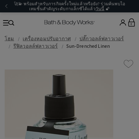
🚀💫 พร้อมสำหรับภารกิจครั้งใหม่แล้วหรือยัง? ร่วมค้นพบไอ
เทมชิ้นสำคัญระดับกาแล็กซีได้แล้ว
วันนี้
🌠
0
โฮม
เครื่องหอมปรับอากาศ
ปลั๊กวอลล์ฟลาวเวอร์
รีฟิลวอลล์ฟลาวเวอร์
Sun-Drenched Linen