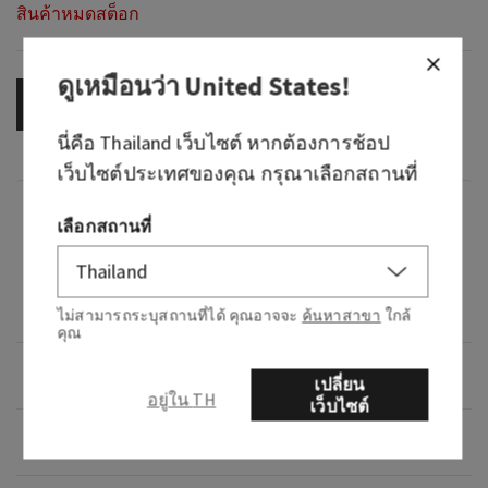
สินค้าหมดสต็อก
ดูเหมือนว่า
United States
!
OUT OF STOCK
นี่คือ
Thailand
เว็บไซต์ หากต้องการช้อป
เว็บไซต์ประเทศของคุณ กรุณาเลือกสถานที่
กลิ่น
เลือกสถานที่
The scent of Clean Cool Linen, Crisp Tart Apple
and Soft Musk in the room-filling scent of our 3-
Wick Candle with Natural Essential Oils
ไม่สามารถระบุสถานที่ได้ คุณอาจจะ
ค้นหาสาขา
ใกล้
คุณ
ภาพรวม
เปลี่ยน
อยู่ใน TH
เว็บไซต์
วิธีใช้