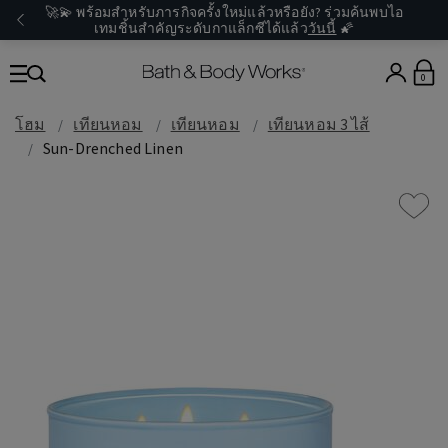
🚀💫 พร้อมสำหรับภารกิจครั้งใหม่แล้วหรือยัง? ร่วมค้นพบไอ
เทมชิ้นสำคัญระดับกาแล็กซีได้แล้ว
วันนี้
🌠
0
โฮม
เทียนหอม
เทียนหอม
เทียนหอม 3 ไส้
Sun-Drenched Linen