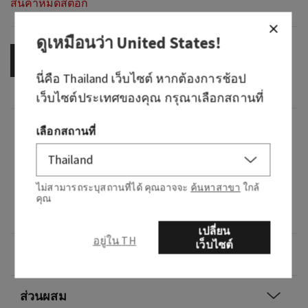
สินค้าหมดสต็อก
ดูเหมือนว่า
United States
!
OUT OF STOCK
นี่คือ
Thailand
เว็บไซต์ หากต้องการช้อป
เว็บไซต์ประเทศของคุณ กรุณาเลือกสถานที่
กลิ่น
เลือกสถานที่
กลิ่นหอมอย่างไร: ดนตรีที่พาคุณย้อนวันวานกลับ
ไปในวันดีที่สุด
ไม่สามารถระบุสถานที่ได้ คุณอาจจะ
ค้นหาสาขา
ใกล้
คุณ
โน้ต: ราสเบอร์รี่สีชมพู, เกล็ดน้ำตาล และมัสก์ปั่น
เปลี่ยน
อยู่ใน TH
เว็บไซต์
ภาพรวม
ส่วนผสม