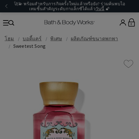
🚀💫 พร้อมสำหรับภารกิจครั้งใหม่แล้วหรือยัง? ร่วมค้นพบไอ
เทมชิ้นสำคัญระดับกาแล็กซีได้แล้ว
วันนี้
🌠
0
โฮม
บอดี้แคร์
พิเศษ
ผลิตภัณฑ์ขนาดพกพา
Sweetest Song