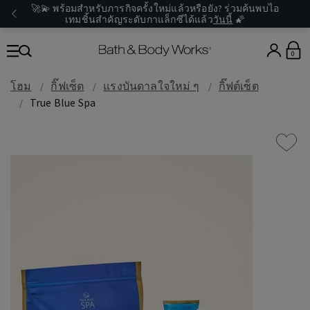
🚀💫 พร้อมสำหรับภารกิจครั้งใหม่แล้วหรือยัง? ร่วมค้นพบไอ
เทมชิ้นสำคัญระดับกาแล็กซีได้แล้ว
วันนี้
🌠
0
โฮม
กิ๊ฟเซ็ต
แรงบันดาลใจใหม่ ๆ
กิ๊ฟต์เซ็ต
True Blue Spa