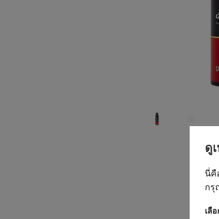
ดู
นี่ค
กรุ
เลื