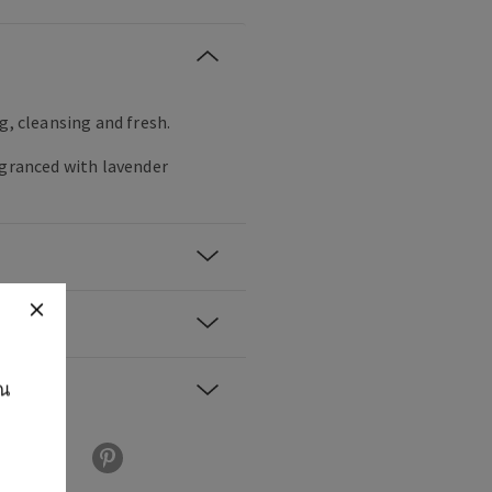
g, cleansing and fresh.
agranced with lavender
ุณ