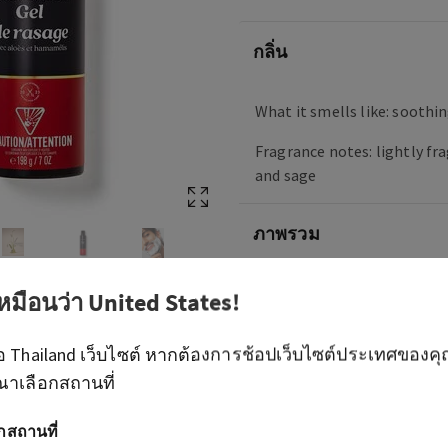
กลิ่น
What it smells like: soothin
Fragrance notes: lightly fr
and sage
ภาพรวม
วิธีใช้
เหมือนว่า
United States
!
ือ
Thailand
เว็บไซต์ หากต้องการช้อปเว็บไซต์ประเทศของค
ส่วนผสม
ณาเลือกสถานที่
อกสถานที่