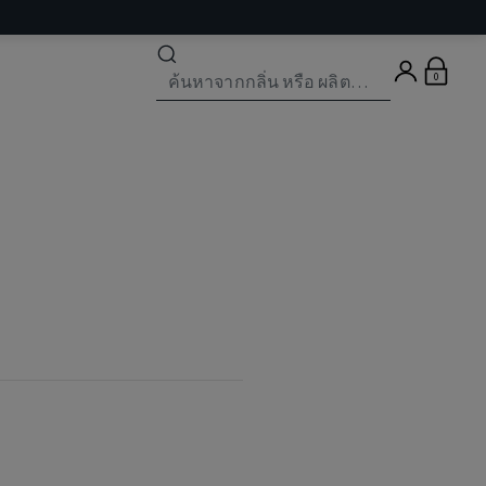
ได้แล้ว
วันนี้
🌠
0