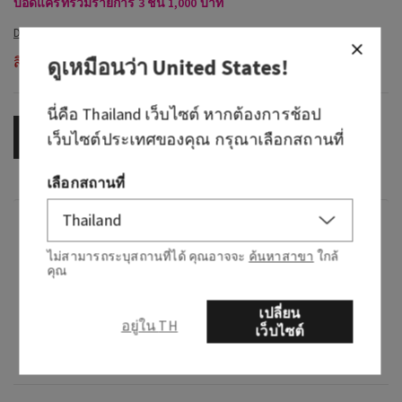
บอดี้แคร์ที่ร่วมรายการ 3 ชิ้น 1,000 บาท
สินค้าหมดสต็อก
ดูเหมือนว่า
United States
!
นี่คือ
Thailand
เว็บไซต์ หากต้องการช้อป
OUT OF STOCK
เว็บไซต์ประเทศของคุณ กรุณาเลือกสถานที่
เลือกสถานที่
กลิ่น
ไม่สามารถระบุสถานที่ได้ คุณอาจจะ
ค้นหาสาขา
ใกล้
คุณ
กลิ่นหอมอย่างไร: กลิ่นที่คุ้นเคยแต่ลึกลับของส่วน
ผสมอันเป็นเอกลักษณ์
เปลี่ยน
อยู่ใน TH
เว็บไซต์
โน้ต: วานิลลาเข้มข้น เครื่องเทศเบอร์กาม็อต และ
มัสก์แพทชูลี่