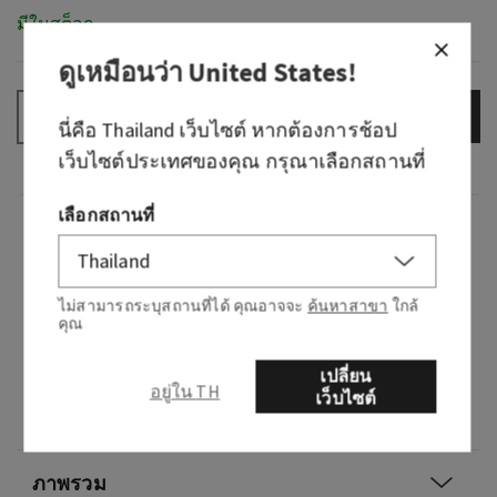
มีในสต็อก
ดูเหมือนว่า
United States
!
เพิ่มลงกระเป๋า
–
+
นี่คือ
Thailand
เว็บไซต์ หากต้องการช้อป
เว็บไซต์ประเทศของคุณ กรุณาเลือกสถานที่
เลือกสถานที่
กลิ่น
กลิ่นหอมอย่างไร: เพลิดเพลินไปกับขนมหวาน
ไม่สามารถระบุสถานที่ได้ คุณอาจจะ
ค้นหาสาขา
ใกล้
ครีมมี่ที่ไม่อาจต้านทานได้ภายใต้ผ้าแคชเมียร์อัน
คุณ
แสนสบายของคุณ
เปลี่ยน
อยู่ใน TH
โน้ต: วานิลลาอันเย้ายวน กล้วยไม้สีขาว น้ำตาลส
เว็บไซต์
ปาร์กลิง มะลิสด และไม้จันทน์หอมกลิ่นครีมมี่
ภาพรวม