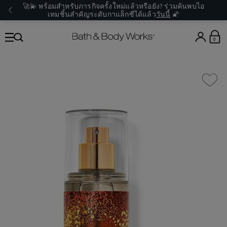
🚀💫 พร้อมสำหรับภารกิจครั้งใหม่แล้วหรือยัง? ร่วมค้นพบไอ
เทมชิ้นสำคัญระดับกาแล็กซีได้แล้ว
วันนี้
🌠
0