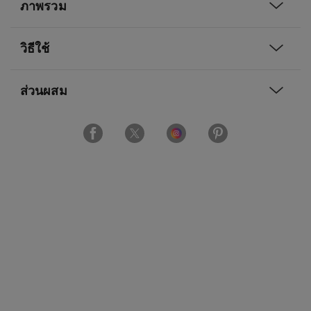
ภาพรวม
วิธีใช้
ส่วนผสม