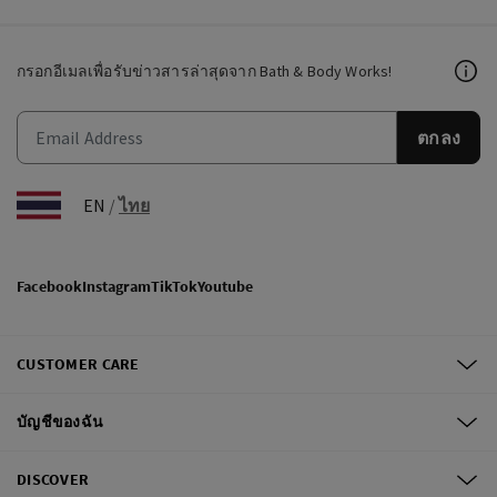
กรอกอีเมลเพื่อรับข่าวสารล่าสุดจาก Bath & Body Works!
ตกลง
EN
/
ไทย
Facebook
Instagram
TikTok
Youtube
CUSTOMER CARE
บัญชีของฉัน
DISCOVER