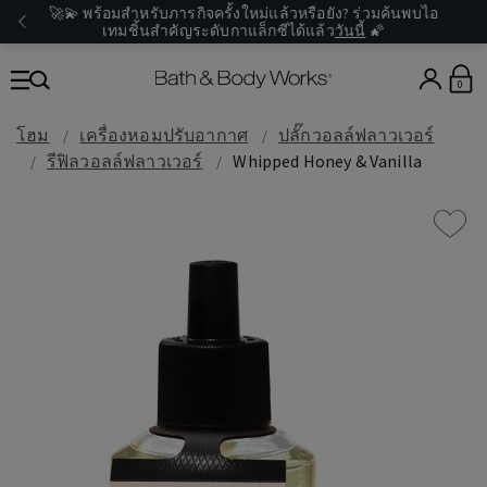
🚀💫 พร้อมสำหรับภารกิจครั้งใหม่แล้วหรือยัง? ร่วมค้นพบไอ
เทมชิ้นสำคัญระดับกาแล็กซีได้แล้ว
วันนี้
🌠
0
โฮม
เครื่องหอมปรับอากาศ
ปลั๊กวอลล์ฟลาวเวอร์
รีฟิลวอลล์ฟลาวเวอร์
Whipped Honey & Vanilla