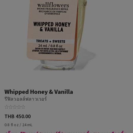
Whipped Honey & Vanilla
รีฟิลวอลล์ฟลาวเวอร์
THB 450.00
0.8 fl oz / 24 mL