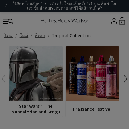
🚀💫 พร้อมสำหรับภารกิจครั้งใหม่แล้วหรือยัง? ร่วมค้นพบไอ
เทมชิ้นสำคัญระดับกาแล็กซีได้แล้ว
วันนี้
🌠
0
โฮม
ใหม่
พิเศษ
Tropical Collection
V
Star Wars™: The
Fragrance Festival
Mandalorian and Grogu