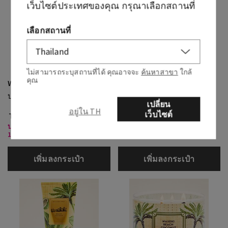
เว็บไซต์ประเทศของคุณ กรุณาเลือกสถานที่
เลือกสถานที่
ไม่สามารถระบุสถานที่ได้ คุณอาจจะ
ค้นหาสาขา
ใกล้
คุณ
Waikiki Beach Coconut
Waikiki Beach Coconut
บอดี้ครีม
บอดี้บัตเตอร์
เปลี่ยน
อยู่ใน TH
เว็บไซต์
THB 1,150.00
THB 1,150.00
บอดี้แคร์ที่ร่วมรายการ 3 ชิ้น
บอดี้แคร์ที่ร่วมรายการ 3 ชิ้น
1,000 บาท
1,000 บาท
เพิ่มลงกระเป๋า
เพิ่มลงกระเป๋า