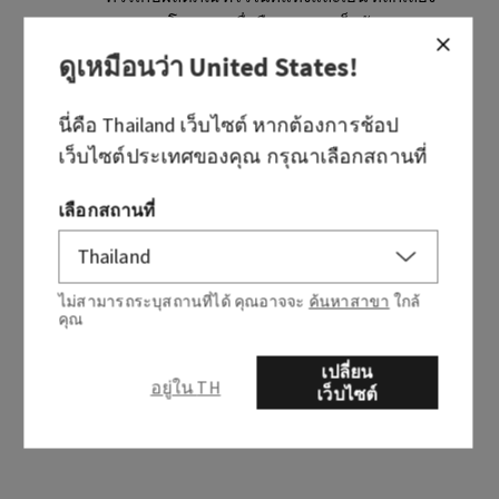
แสงแดดโดยตรง เพื่อยืดอายุการเก็บรักษา
ดูเหมือนว่า
United States
!
วันผลิต
นี่คือ
Thailand
เว็บไซต์ หากต้องการช้อป
(วันที่ผลิตสินค้า) สามารถตรวจสอบได้จากรหัสชุดผลิตภัณฑ์
ซึ่งเป็นชุดตัวเลขและตัวอักษรที่พิมพ์หรือประทับอยู่ด้านล่าง
เว็บไซต์ประเทศของคุณ กรุณาเลือกสถานที่
ของผลิตภัณฑ์
เลือกสถานที่
ตัวเลขตัวแรกคือปี ตัวเลข 3 ตัวถัดไปคือวันในปี
ตัวอย่าง: ถ้าผลิตภัณฑ์ผลิตเมื่อวันที่ 25 มกราคม 2022 รหัสชุด
ผลิตภัณฑ์จะเป็น 2025XXXX
ไม่สามารถระบุสถานที่ได้ คุณอาจจะ
ค้นหาสาขา
ใกล้
คุณ
โดย 2 แทนปี 2022
เปลี่ยน
และ 025 แทนวันที่ 25 ของปี 2022 (25 มกราคม)
อยู่ใน TH
เว็บไซต์