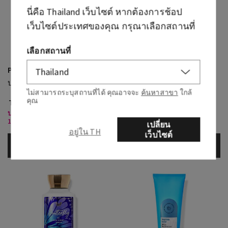
นี่คือ
Thailand
เว็บไซต์ หากต้องการช้อป
เว็บไซต์ประเทศของคุณ กรุณาเลือกสถานที่
เลือกสถานที่
Platinum
Platinum
บอดี้ครีม
สบู่อาบน้ำ
ไม่สามารถระบุสถานที่ได้ คุณอาจจะ
ค้นหาสาขา
ใกล้
คุณ
THB 1,150.00
THB 1,150.00
บอดี้แคร์ที่ร่วมรายการ 3 ชิ้น
บอดี้แคร์ที่ร่วมรายการ 3 ชิ้น
1,000 บาท
1,000 บาท
เปลี่ยน
อยู่ใน TH
เว็บไซต์
เพิ่มลงกระเป๋า
เพิ่มลงกระเป๋า