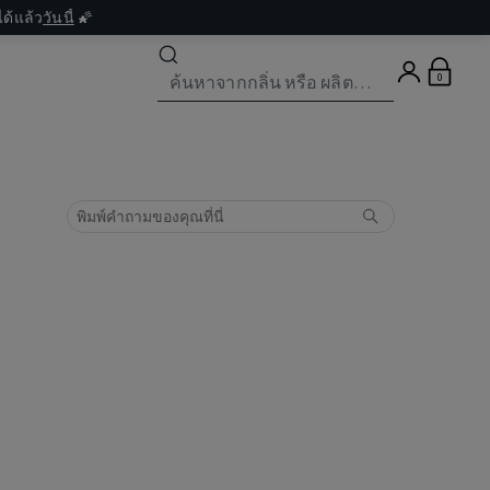
ด้แล้ว
วันนี้
🌠
0