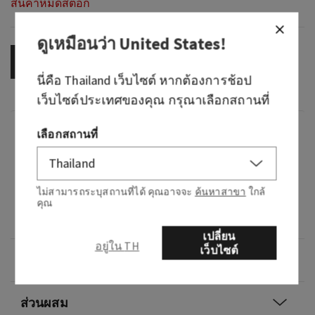
สินค้าหมดสต็อก
ดูเหมือนว่า
United States
!
OUT OF STOCK
นี่คือ
Thailand
เว็บไซต์ หากต้องการช้อป
เว็บไซต์ประเทศของคุณ กรุณาเลือกสถานที่
กลิ่น
เลือกสถานที่
กลิ่นหอมอย่างไร: การพักผ่อนบนเกาะที่เต็มไป
ด้วยผลไม้
ไม่สามารถระบุสถานที่ได้ คุณอาจจะ
ค้นหาสาขา
ใกล้
คุณ
โน้ต: เสาวรส ใบสับปะรด และดอกกล้วย
เปลี่ยน
อยู่ใน TH
เว็บไซต์
ภาพรวม
ส่วนผสม