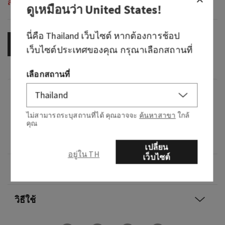
สินค้าหมดสต็อก
ดูเหมือนว่า
United States
!
นี่คือ
Thailand
เว็บไซต์ หากต้องการช้อป
OUT OF STOCK
เว็บไซต์ประเทศของคุณ กรุณาเลือกสถานที่
เลือกสถานที่
กลิ่น
A chic blend of pink lady apple, sparkling
ไม่สามารถระบุสถานที่ได้ คุณอาจจะ
ค้นหาสาขา
ใกล้
คุณ
champagne and jasmine honey in our 24-hour
ultimate hydration body cream
เปลี่ยน
อยู่ใน TH
เว็บไซต์
ภาพรวม
วิธีใช้