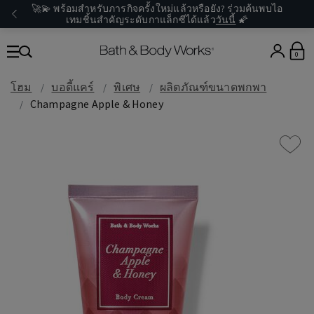
🚀💫 พร้อมสำหรับภารกิจครั้งใหม่แล้วหรือยัง? ร่วมค้นพบไอ
เทมชิ้นสำคัญระดับกาแล็กซีได้แล้ว
วันนี้
🌠
0
โฮม
บอดี้แคร์
พิเศษ
ผลิตภัณฑ์ขนาดพกพา
Champagne Apple & Honey