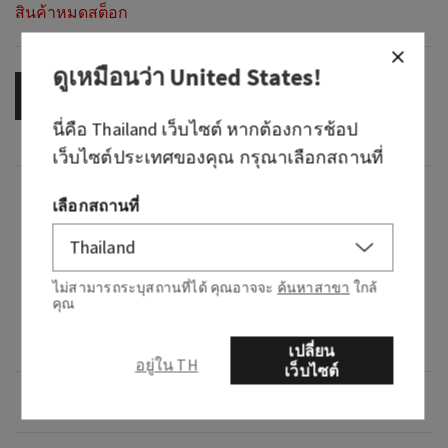
สินค้าหมดสต็อก
ดูเหมือนว่า
United States
!
OUT OF STOCK
นี่คือ
Thailand
เว็บไซต์ หากต้องการช้อป
เว็บไซต์ประเทศของคุณ กรุณาเลือกสถานที่
กลิ่น
เลือกสถานที่
What it smells like: a fruity, sweet, sparkling
spritzer.
ไม่สามารถระบุสถานที่ได้ คุณอาจจะ
ค้นหาสาขา
ใกล้
คุณ
Fragrance notes: bubbly champagne, sparkling
berries and juicy tangerine.
เปลี่ยน
อยู่ใน TH
เว็บไซต์
ภาพรวม