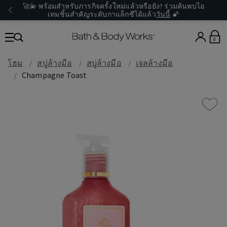
🚀💫 พร้อมสำหรับภารกิจครั้งใหม่แล้วหรือยัง? ร่วมค้นพบไอ
เทมชิ้นสำคัญระดับกาแล็กซีได้แล้ว
วันนี้
🌠
0
โฮม
สบู่ล้างมือ
สบู่ล้างมือ
เจลล้างมือ
Champagne Toast