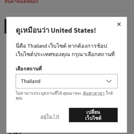
สินค้าหมดสต็อก
OUT OF STOCK
ดูเหมือนว่า
United States
!
นี่คือ
Thailand
เว็บไซต์ หากต้องการช้อป
เว็บไซต์ประเทศของคุณ กรุณาเลือกสถานที่
กลิ่น
เลือกสถานที่
กลิ่นหอมอย่างไร: วันพักผ่อนในสปาพร้อมกับ
สมุนไพรสดที่คุณชื่นชอบ
โน้ต: น้ำมันยูคาลิปตัส (ช่วยให้จิตใจปลอดโปร่ง)
ไม่สามารถระบุสถานที่ได้ คุณอาจจะ
ค้นหาสาขา
ใกล้
คุณ
และน้ำมันสะระแหน่ (ช่วยให้สงบและสดชื่น)
เปลี่ยน
อยู่ใน TH
ภาพรวม
เว็บไซต์