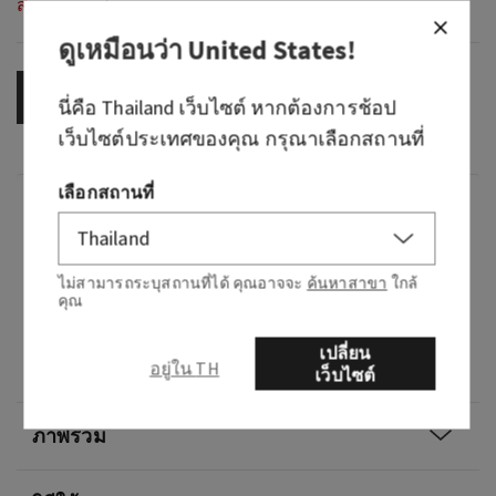
สินค้าหมดสต็อก
ดูเหมือนว่า
United States
!
OUT OF STOCK
นี่คือ
Thailand
เว็บไซต์ หากต้องการช้อป
เว็บไซต์ประเทศของคุณ กรุณาเลือกสถานที่
เลือกสถานที่
กลิ่น
กลิ่นหอมอย่างไร: อากาศสดชื่นพร้อมสัมผัสแห่ง
ไม่สามารถระบุสถานที่ได้ คุณอาจจะ
ค้นหาสาขา
ใกล้
ความหวาน
คุณ
โน้ต: เบอร์รี่, สปรูซผสมน้ำตาล และอากาศที่มี
เปลี่ยน
อยู่ใน TH
น้ำค้างแข็ง
เว็บไซต์
ภาพรวม