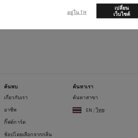
เปลี่ยน
อยู่ใน TH
เว็บไซต์
ค้นพบ
ค้นหาเรา
เกี่ยวกับเรา
ค้นหาสาขา
อาชีพ
EN
/
ไทย
กิ๊ฟต์การ์ด
ช้อปโดยเลือกจากกลิ่น