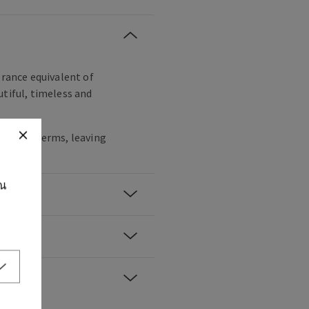
grance equivalent of
utiful, timeless and
irt and germs, leaving
d soft.
ุณ