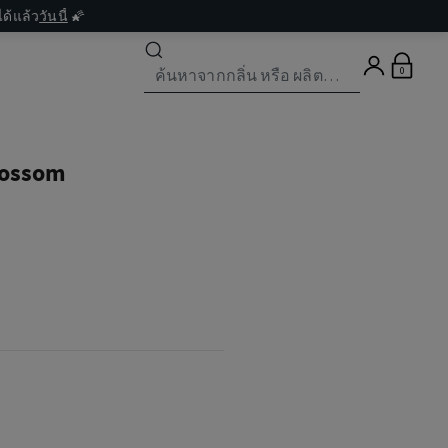
ด้แล้ว
วันนี้
🌠
0
lossom