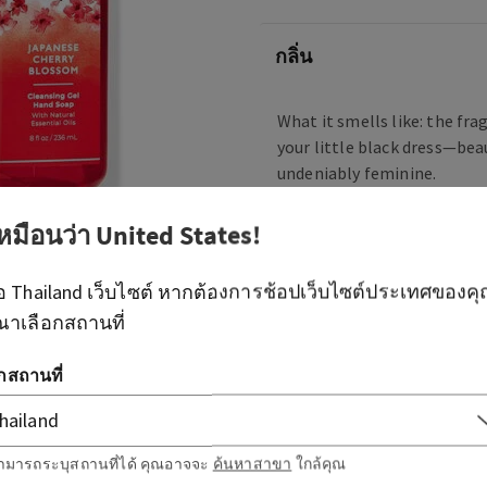
กลิ่น
What it smells like: the fra
your little black dress—bea
undeniably feminine.
What it does: washes away d
เหมือนว่า
United States
!
your hands feeling clean an
ือ
Thailand
เว็บไซต์ หากต้องการช้อปเว็บไซต์ประเทศของค
ภาพรวม
ณาเลือกสถานที่
วิธีใช้
อกสถานที่
ส่วนผสม
ามารถระบุสถานที่ได้ คุณอาจจะ
ค้นหาสาขา
ใกล้คุณ