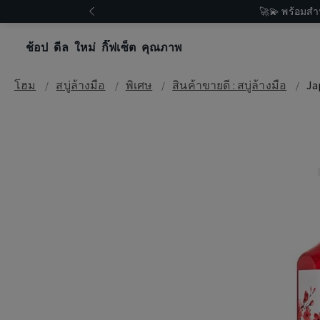
🚀💫 พร้อมสำ
ช้อป
ดีล
ใหม่
กิ๊ฟเซ็ต
คุณภาพ
โฮม
สบู่ล้างมือ
พิเศษ
สินค้าขายดี : สบู่ล้างมือ
Ja