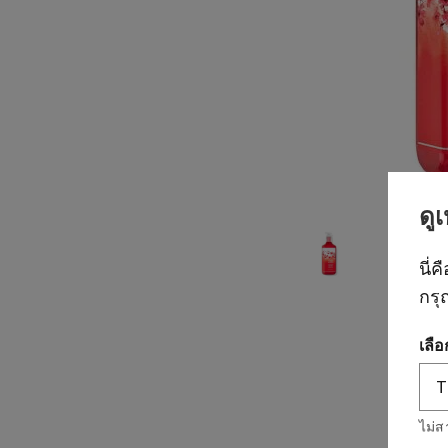
ดู
นี่ค
กรุ
เลื
ไม่ส